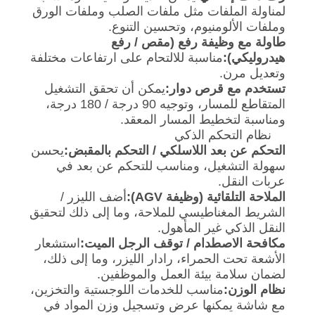
لمناولة الملفات مثل ملفات الصلب وملفات الورق
PRIVACY
وملفات الألومنيوم، وتحسين التنوع.
POLICY
طاولة مع وظيفة رفع (مقص / رفع
هيدروليكي):
مناسبة للالتحام على ارتفاعات مختلفة
وتعديل مرن.
تستخدم مع قرص دوار:
يمكن أن تحقق التشغيل
المتقاطع للمسار، وتوجيه 90 درجة / 180 درجة،
ومناسبة لتخطيط المسار المعقد.
نظام التحكم الذكي
التحكم عن بعد اللاسلكي / التحكم بالمقبض:
يحسن
سهولة التشغيل، ومناسب للتحكم عن بعد في
عربات النقل.
الملاحة التلقائية (وظيفة AGV):
أضف الليزر /
الشريط المغناطيسي للملاحة، وما إلى ذلك لتحقيق
النقل الذكي غير المأهول.
مكافحة الاصطدام / توقف الرجل الميت:
استشعار
الأشعة تحت الحمراء، رادار الليزر، وما إلى ذلك،
لضمان سلامة بيئة العمل والموظفين.
نظام الوزن:
مناسب للخدمات اللوجستية والتخزين،
مع شاشة يمكنها عرض وتسجيل وزن المواد في