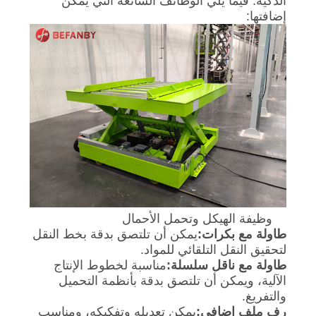
الذكية. فيما يلي الوظائف الشائعة التي يمكن
مراقبة
إضافتها:
الجودة
اتصل
بنا
أخبار
اطلب
اقتباس
وظيفة الهيكل وتحمل الأحمال
طاولة مع بكرات:
يمكن أن تلتصق بدقة بخط النقل
لتحقيق النقل التلقائي للمواد.
خريطة
طاولة مع ناقل سلسلة:
مناسبة لخطوط الإنتاج
الآلية، ويمكن أن تلتصق بدقة بأنظمة التحميل
الموقع
والتفريغ.
رف ملف إضافي:
يمكن تعديله وتفكيكه، ومناسب