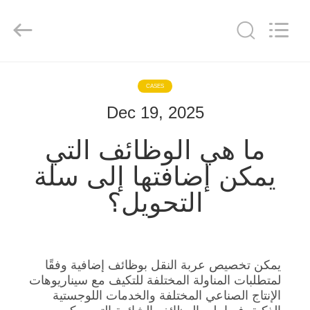
Hundred
Percent
Electrical
and
Mechanical
Co.,Ltd.
All
Rights
مسكن
Reserved.
CASES
Dec 19, 2025
منتجات
ما هي الوظائف التي
معلومات
يمكن إضافتها إلى سلة
عنا
التحويل؟
جولة
في
يمكن تخصيص عربة النقل بوظائف إضافية وفقًا
المعمل
لمتطلبات المناولة المختلفة للتكيف مع سيناريوهات
الإنتاج الصناعي المختلفة والخدمات اللوجستية