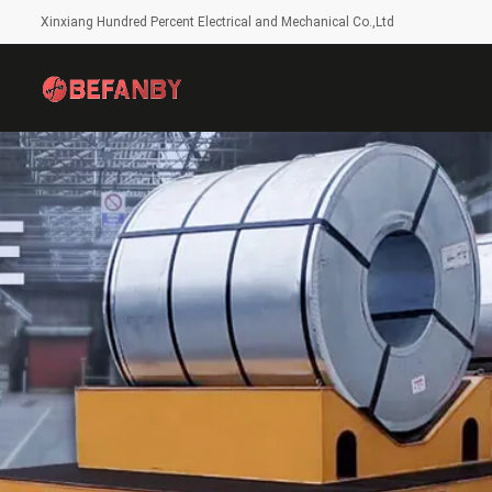
Xinxiang Hundred Percent Electrical and Mechanical Co.,Ltd