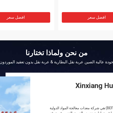
السيارات
افضل سعر
افضل سعر
من نحن ولماذا تختارنا
ودة عالية الصين عربة نقل البطارية & عربة نقل بدون تعقيد الموردون
Xinxiang Hu
شينشيانغ مئة في المائة الكهربائية والميكانيكية المحدودة ((BEFANBY) هي شركة معدات معالجة المواد الدولية