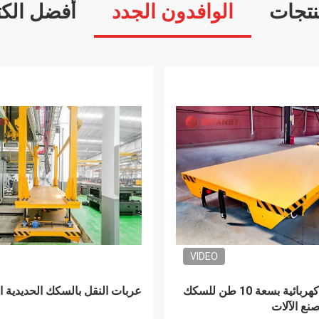
نتجات
الوافدون الجدد
أفضل الكت
VIDEO
حمولة ثقيلة 20m / min ورشة 50T عربة
تحميل ثقيل تحكم لاسلكي المط
لة المتحركة
الاطارات الصلب لفائف نقل معد