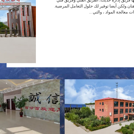
ديها فريق إدارة حديث، الفريق الفني وفريق فني
بر 2003 وتقع في شينشيانغ ، هنان.ولكن أيضا توفير لك حلول التعامل المرضية.