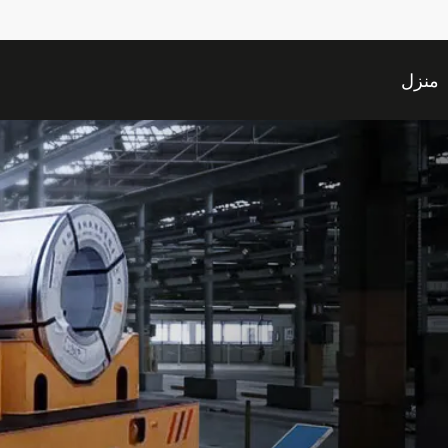
منزل
قتباس