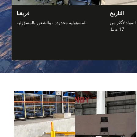
التاريخ
فريقنا
لمواد لأكثر من
المسؤولية محدودة ، والشعور بالمسؤولية
17 عاما.