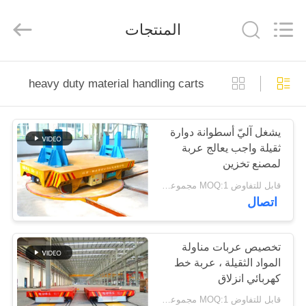
Hundred
Percent
Electrical
المنتجات
and
Mechanical
Co.,Ltd.
All
Rights
مسكن
Reserved.
heavy duty material handling carts
منتجات
يشغل آليّ أسطوانة دوارة
ثقيلة واجب يعالج عربة
معلومات
لمصنع تخزين
عنا
قابل للتفاوض MOQ:1 مجموعة/مجموعة
اتصال
جولة
في
تخصيص عربات مناولة
المواد الثقيلة ، عربة خط
المعمل
كهربائي انزلاق
قابل للتفاوض MOQ:1 مجموعة/مجموعة