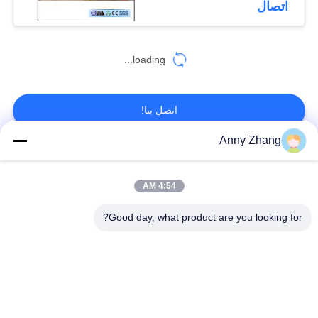
اتصال
loading...
اتصل بنا!
Anny Zhang
فئات شعبية
جميع
4:54 AM
عربة نقل البطارية
عربة نقل بدون تعقيد
Good day, what product are you looking for?
سكّة حديديّة إنتقال
مركبة موجهة
عربة
أوتوماتيكية AGV
عجلات ميكانوم
يجهّز إنتقال حامل