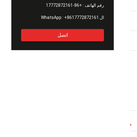
رقم الهاتف :
+86-17772872161
ال WhatsApp :
+8617772872161
اتصل