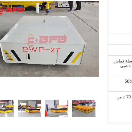
اسطة قماش
 خشبي
يم المعتاد ، 40-50days
إيداع 30 ٪ بحلول T / T مقدما ، والتوازن 70 ٪ من