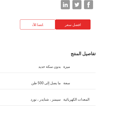
افضل سعر
ﺎﺘﺼﻟ ﺍﻶﻧ
تفاصيل المنتج
ميزة
بدون سكة حديد
سعة
ما يصل إلى 500 طن
المعدات الكهربائية
سيمنز ، شنايدر ، نورد