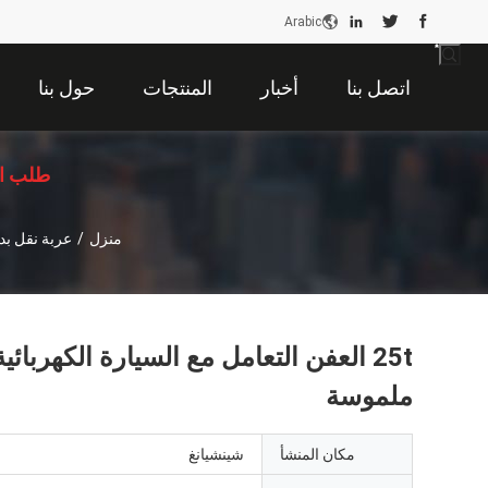
Arabic
اتصل بنا
أخبار
المنتجات
حول بنا
طلب ا
منزل
/
عربة نقل بد
25t العفن التعامل مع السيارة الكهرب
ملموسة
مكان المنشأ
شينشيانغ