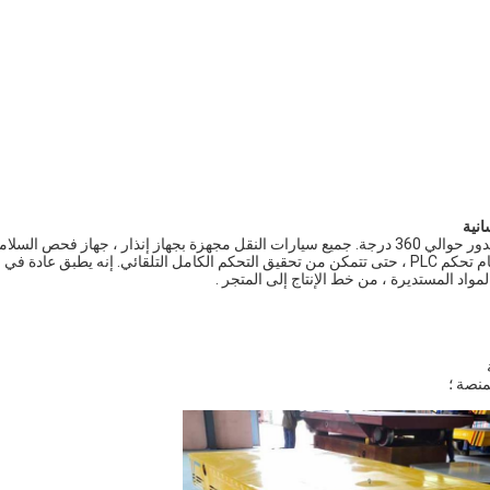
يتم تشغيل سيارة نقل BWP Trackless بواسطة البطارية. يمكن أن تدور حوالي 360 درجة. جميع سيارات النقل مجهزة بجهاز إنذار ، جهاز فحص السل
والتحكم في الموتى. يمكن أيضًا تزويدها بشاحن ذكي أوتوماتيكي ونظام تحكم PLC ، حتى تتمكن من تحقيق التحكم الكامل التلقائي. إنه يطبق عادة في
لمواد المستديرة ، من خط الإنتاج إلى المتجر .