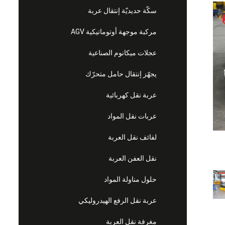
سكّة حديديّة إنتقال عربة
مركبة موجهة أوتوماتيكية AGV
عجلات ميكانوم الصناعية
يجهّز إنتقال حامل متحرّك
عربة نقل كهربائية
عربات نقل المواد
لفائف نقل العربة
نقل العفن العربة
حلول مناولة المواد
عربة نقل الرفع الهيدروليكي
مغرفة نقل العربة