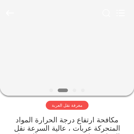
Hundred
Percent
Electrical
and
Mechanical
Co.,Ltd.
All
Rights
مسكن
Reserved.
منتجات
معلومات
عنا
جولة
مغرفة نقل العربة
في
المعمل
مكافحة ارتفاع درجة الحرارة المواد
المتحركة عربات ، عالية السرعة نقل