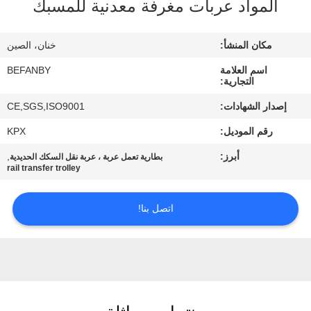
المواد عربات مغرفة معدنية للمسبك
مراقبة
الجودة
مكان المنشأ:
خنان، الصين
اسم العلامة
BEFANBY
اتصل
التجارية:
بنا
إصدار الشهادات:
CE,SGS,ISO9001
رقم الموديل:
KPX
أخبار
أبرز:
,
بطارية تعمل عربة ، عربة نقل السكك الحديدية
rail transfer trolley
اطلب
اتصل بنا!
اقتباس
خريطة
الموقع