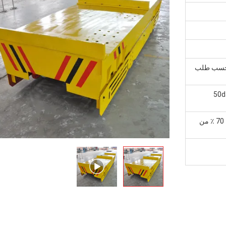
. حسب طلب
يم المعتاد ، 40-50days
إيداع 30 ٪ بحلول T / T مقدما ، والتوازن 70 ٪ من