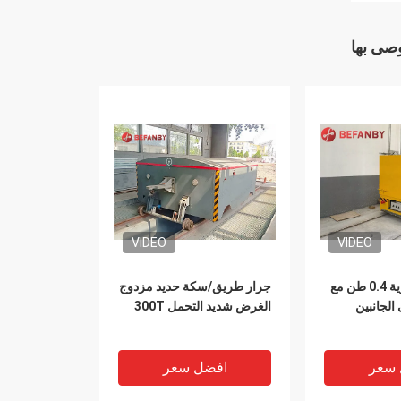
وصى بها
VIDEO
VIDEO
عربة نقل ببطارية 0.4 طن مع
جرار طريق/سكة حديد مزدوج
 الجانبين
الغرض شديد التحمل 300T
 سعر
افضل سعر