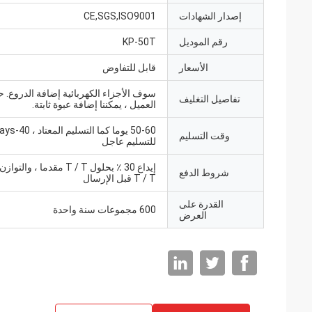
إصدار الشهادات
CE,SGS,ISO9001
رقم الموديل
KP-50T
الأسعار
قابل للتفاوض
سوف الأجزاء الكهربائية إضافة الدروع
تفاصيل التغليف
العميل ، يمكننا إضافة عبوة ثابتة.
50-60 يوما كما التسل
وقت التسليم
للتسليم عاجل
شروط الدفع
T / T قبل الإرسال
القدرة على
600 مجموعات سنة واحدة
العرض