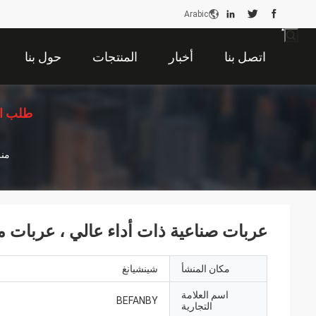
Arabic
اتصل بنا
أخبار
المنتجات
حول بنا
طلب ا
من
عربات صناعية ذات أداء عالي ، عربات مناو
مكان المنشأ
شينشيانغ
اسم العلامة
BEFANBY
التجارية