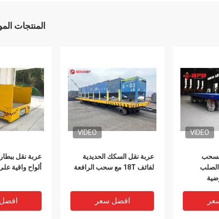
المنتجات الم
VIDEO
VIDEO
 لسحب
عربة نقل السكك الحديدية
الصلب
لفائف 18T مع سحب الرافعة
ألواح واقية على
ضية
عر
افضل سعر
افضل