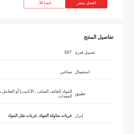
افضل سعر
ﺎﺘﺼﻟ ﺍﻶﻧ
تفاصيل المنتج
تحميل قدرة
50T
استعمال
صناعي
المواد (لفائف الصلب ، الأنابيب) أو التعامل م
تطبيق
المعدات
إبراز
عربات مناولة المواد
,
عربات نقل المواد