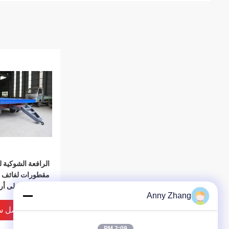
الرافعة الشوكية
مقطورات لفائف 
المسطحة على أر
Anny Zhang
الأسمنت
افضل س
2:09 PM