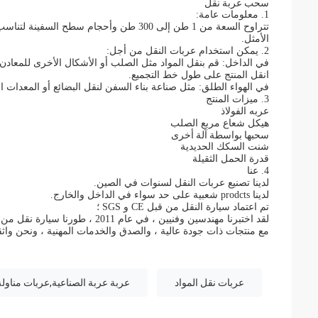
سحب عربة نقل
1. معلومات عامة:
تتراوح السعة من 1 طن إلى 300 طن وأحجام سطح السفينة لتناسب طلبك.
الأمثل.
2. يمكن استخدام عربات النقل من أجل:
في الداخل: قم بنقل المواد مثل الصلب أو الأشكال الأخرى للمعادن
انقل المنتج على طول خط التجميع.
في الهواء الطلق: مثل صناعة بناء السفن لنقل البضائع أو المعدات الث
3. ميزات المنتج
عربه الفولاذ
هيكل شعاع مربع الصلب
سحبها بواسطة آلة أخرى
شنت السكك الحديدية
قدرة الحمل الثقيلة
4. عنا
لدينا تصنيع عربات النقل لسنوات في الصين.
لدينا prodcts شعبية على حد سواء في الداخل والخارج.
تم اعتماد سيارة النقل من قبل CE و SGS ؛
لقد اختبرنا مهندسين وفنيين ، في عام 2011 ، طورنا سيارة نقل من النوع الجديد - سيارة نقل قابلة للتوجيه ؛
مع منتجات ذات جودة عالية ، والصدق والخدمات المهنية ، ونحن واث
عربات نقل المواد
عربة عربة الصناعية,عربات مناولة 