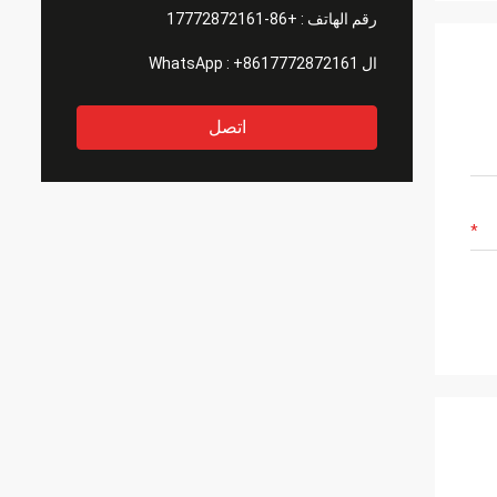
رقم الهاتف :
+86-17772872161
ال WhatsApp :
+8617772872161
اتصل