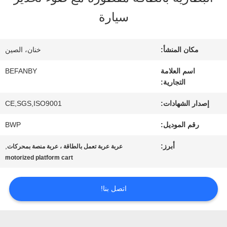
المعمل
سيارة
مراقبة
مكان المنشأ:
خنان، الصين
الجودة
اسم العلامة
BEFANBY
التجارية:
إصدار الشهادات:
CE,SGS,ISO9001
اتصل
رقم الموديل:
BWP
بنا
أبرز:
,
عربة عربة تعمل بالطاقة ، عربة منصة بمحركات
motorized platform cart
أخبار
اتصل بنا!
اطلب