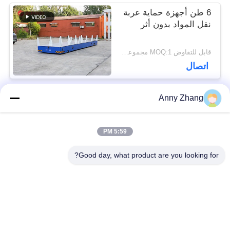
6 طن أجهزة حماية عربة
نقل المواد بدون أثر
قابل للتفاوض MOQ:1 مجموعة/مجموعات
اتصال
Anny Zhang
فئات شعبية
جميع
5:59 PM
عربة نقل البطارية
عربة نقل بدون تعقيد
Good day, what product are you looking for?
سكّة حديديّة إنتقال
مركبة موجهة
عربة
أوتوماتيكية AGV
عجلات ميكانوم
يجهّز إنتقال حامل