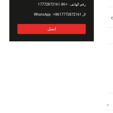
رقم الهاتف :
+86-17772872161
ال WhatsApp :
+8617772872161
ج
اتصل