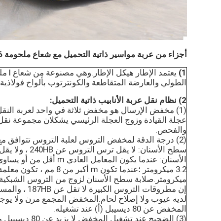
أجزاء من عربة مواسير ذاتية التحميل مع شعاع ملحومة 6-7 ساعات وقت العمل
1)
يعتمد 
الطولي والعارضة المتقاطعة والكونترتوب بألواح فولاذية.
2) نظام نقل عربة الأنابيب ذاتية التحميل:
(1) مخفض الإرسال هو مخفض ثلاثة في واحد لعربة النقل 
عجلة القيادة وزوج العجلة الرئيسي يشكلان مجموعة نقل 
والفحص.
لديه عيوب ولا إصلاح لحام.المخفض المجمع مرن ولا يوج
المخفض عن 80 ديسيبل (أ) عند تشغيله.
(3) الضجيج عند تش