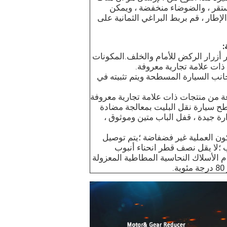
مستقر ، والضوضاء منخفضة ، ويمكن
إطار ، قم بربط البراغي الثمانية على
فير أزرار الركض للأمام والخلف.المكونات
ذات علامة تجارية معروفة.
انب السيارة المسطحة ويتم تثبيته في
وعة من منتجات ذات علامة تجارية معروفة
طح سيارة نقل البليت بمعالجة مضادة
 من 2 مم ، بالوعة الحرارة جيدة ، قفل الباب متين وموثوق ،
تكون العملية غير فضفاضة ؛يتم توصيل
يب ؛لا يقل نصف قطر انحناء أنبوب
استخدام الأسلاك النحاسية المطاطية المعزولة