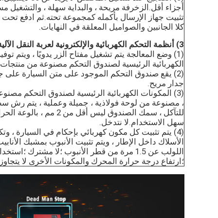
أجزاء أقل.الزخرفة مريحة ، والبداية سهلة ، والتشغيل 
تثبيت جهاز الإرسال بأكمله كمجموعة تحته.ثم ادفع تحت ال
كلا الجانبين والصواميل المعلقة في النهايات.
3) أنظمة التحكم الكهربائية والإلكترونية لعربة النقل الآلية:
(1) وضع المعالجة يتم تشغيل مفتاح الزر يدويًا ، ويتم تو
الكهربائية الرئيسية لصندوق التحكم مصنوعة من منتجات 
(2) يقع صندوق التحكم الموجود على متن السيارة على ج
جدار مريح.
(3) المكونات الكهربائية الرئيسية لصندوق التحكم مصن
، مصنوعة من لوحة فولاذية ، جميلة وعملية ، يتم رش س
للتآكل ، سمك الصندوق ليس أقل
سهل الاستخدام.لا نتدخل.
(4) يتم تثبيت كل مكون كهربائي بإحكام في السيارة ، و
الأسلاك داخل الإطار ، ويتم تثبيت الأنبوب بمشبك الأناب
اللولب عن 1.5 مرة من قطر الأنبوب ؛لا مشترك ؛
؛ارتفاع درجة حرارة المحرك والمكونات الأخرى لا يتجاوز 80 درجة مئوية.