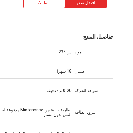
افضل سعر
ﺎﺘﺼﻟ ﺍﻶﻧ
تفاصيل المنتج
مواد
س 235
ضمان
18 شهرا
سرعة الحركة
0-20 م / دقيقة
بطارية خالية من Mintenance مدفوعة
مزود الطاقة
النقل بدون مسار