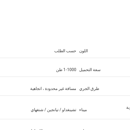
اللون
حسب الطلب
سعة التحميل
1-1000 طن
طرق الجري
مسافة غير محدودة ، اتجاهية
 لعربة
ميناء
تشينغداو / تيانجين / شنغهاي