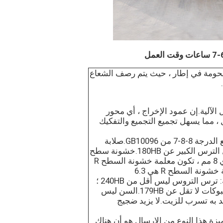
الإطار هيكل الإطار.وهي مصنوعة من شعاع I ملحومة في إطار ، حيث يتم رصف الشعاع
الآلية.إن عمود الإخراج ، أي محور
، مما يسهل تجميع التجميع والتفكيك
(2) درجة الدقة لمخفض التروس لعلبة التروس تتوافق مع الدرجة 8-8-7 من GB10096.صلابة
سطح الأسنان: لا يقل ترس التروس عن 240HB ، ولا يقل الترس الكبير عن 180HB.خشونة سطح
الأسنان: عندما يكون المعامل العادي m أقل من أو يساوي 8 مم ، تكون معلمة خشونة السطح R
3.2 ميكرومتر ؛عندما تكون m أكبر من 8 مم ، تكون معلمة خشونة السطح R هي 6.3
ميكرومتر.صلابة سطح الأسنان لزوج من التروس الشبكية: ترس التروس ليس أقل من 240HB ؛
إن مطروقات التروس الكبيرة لا تقل عن 187HB ، والمسبوكات لا تقل عن 179HB.السن ليس
د به تسرب للزيت.لا يزيد ضجيج
غيل المخفض لا يزيد عن 80 ديسيبل.ميزة هذا النوع من الإرسال هو أن هناك