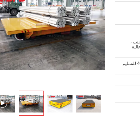
نب ،
الية
40-50 يوما كالمعتاد التسليم ، 30-40days للتسليم