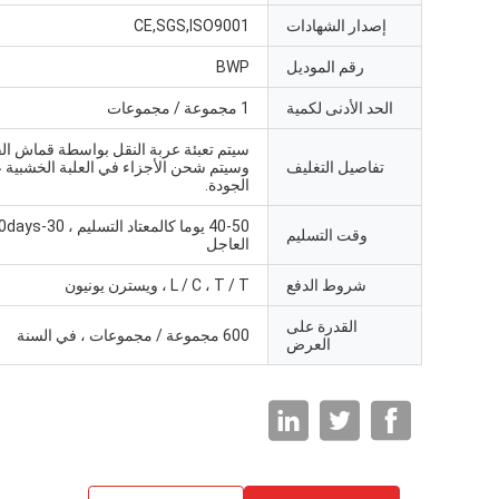
إصدار الشهادات
CE,SGS,ISO9001
رقم الموديل
BWP
الحد الأدنى لكمية
1 مجموعة / مجموعات
سيتم تعبئة عربة النقل بواسطة قماش الق
تفاصيل التغليف
وسيتم شحن الأجزاء في العلبة الخشبية ع
الجودة.
وقت التسليم
العاجل
شروط الدفع
L / C ، T / T ، ويسترن يونيون
القدرة على
600 مجموعة / مجموعات ، في السنة
العرض