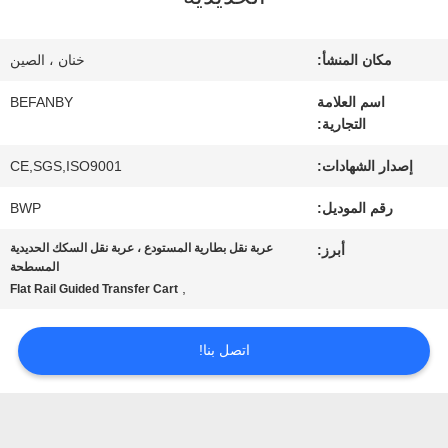
المعمل
مكان المنشأ:
خنان ، الصين
مراقبة
اسم العلامة
BEFANBY
التجارية:
الجودة
إصدار الشهادات:
CE,SGS,ISO9001
رقم الموديل:
BWP
اتصل
عربة نقل بطارية المستودع ، عربة نقل السكك الحديدية
أبرز:
بنا
المسطحة
,
Flat Rail Guided Transfer Cart
أخبار
اتصل بنا!
اطلب