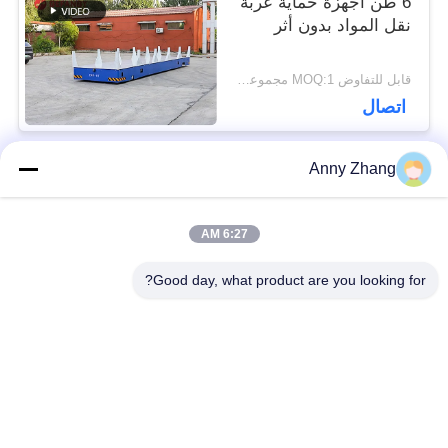
6 طن أجهزة حماية عربة
نقل المواد بدون أثر
قابل للتفاوض MOQ:1 مجموعة/مجموعات
اتصال
Anny Zhang
فئات شعبية
جميع
6:27 AM
عربة نقل البطارية
عربة نقل بدون تعقيد
Good day, what product are you looking for?
سكّة حديديّة إنتقال
مركبة موجهة
عربة
أوتوماتيكية AGV
عجلات ميكانوم
يجهّز إنتقال حامل
الصناعية
متحرّك