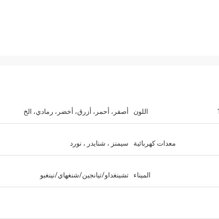
اللون
أصفر، أحمر، أزرق، أخضر، رمادي، الخ
معدات كهربائية
سيمنز ، شنايدر ، نورد
الميناء
تشينغداو/تيانجين/شنغهاي/نينغبو