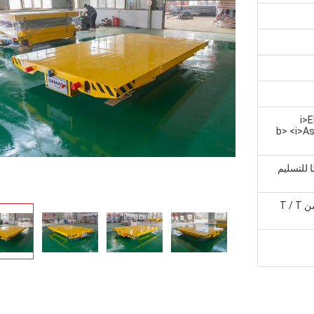
<i>
b>ستضيف الأجزاء الكهربائية دروعًا.</b> <i>As
لمعتاد للتسليم ، 30-40 يومًا للتسليم
إيداع 30٪ من T / T مقدما ، رصيد 70٪ من T / T