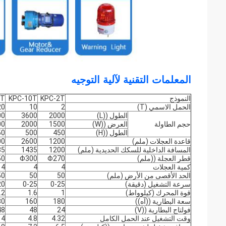
المعلمات التقنية لآلية التوجيه
النموذج
KPC-2T
KPC-10T
0T
الحمل الاسمي (T)
2
10
20
الطول ((L)
2000
3600
00
حجم الطاولة
العرض ((W)
1500
2000
00
الطول ((H)
450
500
50
قاعدة العجلات (ملم)
1200
2600
00
المسافة الداخلية للسكك الحديدية (ملم)
1200
1435
35
قطر العجلة ((ملم)
Φ270
Φ300
50
كمية العجلات
4
4
4
الحد الأقصى من الأرض (ملم)
50
50
50
سرعة التشغيل (دقيقة)
0-25
0-25
20
قوة المحرك (كيلوواط)
1
1.6
.2
سعة البطارية ((آه))
180
160
80
فولتاج البطارية ((V)
24
48
48
وقت التشغيل عند الحمل الكامل
4.32
4.8
4