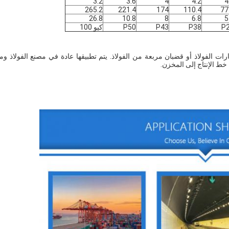
3.2
3.6
4
4.2
4
265.2
221.4
174
110.4
77
26.8
10.8
8
6.8
5
P
P38
P43
P50
كيو 100
ت الفولاذ أو قضبان مربعة من الفولاذ. يتم تطبيقها عادة في مصنع الفولاذ وم
 خط الإنتاج إلى المخزن.