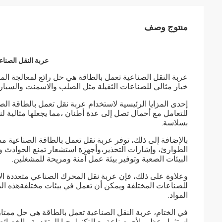
منتوج وصف
محول توزيع الطاقة محول الطاقة ثلاثي المراحل محول الطاقة الكهربائية محول الط
عربة النقل الصناعي
عربة النقل الصناعية تعمل بالطاقة هي حل رائع لمعالجة المو
خيار مثالي للصناعات الثقيلة مثل الصلب والاسمنت والسيار
إحدى المزايا الرئيسية لاستخدام عربة نقل تعمل بالطاقة الص
للتعامل مع أحمال تصل إلى عدة أطنان ،مما يجعلها مثالية لن
بسلاسة.
بالإضافة إلى ذلك، توفر عربة نقل تعمل بالطاقة الصناعية 
الطوارئ، وإشارات التحذير،وأجهزة استشعار تمنع الحوادث 
البيئات الصعبة وتوفير بيئة عمل آمنة ومريحة للمشغلين.
وعلاوة على ذلك، فإن عربة نقل المحرك الصناعي متعددة الاس
للصناعات المختلفة ويمكن أن تعمل في بيئات مختلفةهذه المر
المواد.
في الختام، عربة النقل الصناعية تعمل بالطاقة هي حل ممتا
استثمار عظيم لأي صناعةمع التكنولوجيا المتقدمة والخصائص 