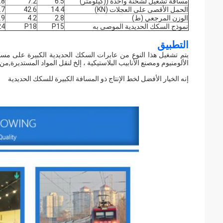
مسافة تشغيل لشحنة واحدة ((كيلومتر)
6.5
7.2
.8
الحمل الأقصى على العجلات (KN)
14.4
42.6
.7
الوزن المرجعي (ط)
2.8
4.2
.9
نموذج السكك الحديدية الموصى به
P15
P18
24
التطبيق
يتم تشغيل هذا النوع من عابرات السكك الحديدية الكبيرة على مسارا
الألومنيوم ومصنع الأنابيب البلاستيكية ، إلخ لنقل المواد المستديرة,من
إنه الخيار الأفضل لخط الإنتاج ذو المسافة الكبيرة للسكك الحديدية