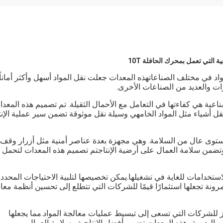
اقة الكهربائية 10 مفا محول الطاقة نظام التحكم الكهربائي
ة التي تعمل بمحرك الحافلة 10T
اد في مختلف الصناعاتهذه المعدات جعلت نقل المواد أسهل وأكثر أماناًإ
ات والعديد من الصناعات الأخرى.
ناعية هي كفاءتها في التعامل مع الأحمال الثقيلة. تم تصميم هذه المعد
قل أشياء مثل المواد الخامهي وسيلة نقل موثوقة تضمن سير عملية الإنت
مستوى عال من السلامة. وهي مجهزة بعدة عناصر أمنية مثل أزرار وقف
وتضمن سلامة العمال على أرضية الإنتاجتم تصميم هذه المعدات لتحمل
تخدامات للغاية في تشغيلها.يمكن تخصيصها لتلبية الاحتياجات المحددة
ونة تجعلها استثمارًا قيمًا للشركات التي تتطلع إلى تحسين أنظمة معا
ز للشركات التي تسعى إلى تبسيط عمليات معالجة المواد.مما يجعلها
البديهية، هذه المعدات تضمن أفضل الإنتاجية وسلامة العمال.