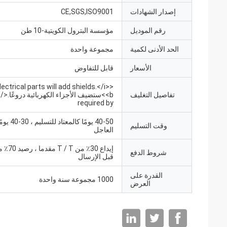
إصدار الشهادات
CE,SGS,ISO9001
رقم الموديل
مؤسسة البترول الكويتية-10 طن
الحد الأدنى لكمية
مجموعة واحدة
الأسعار
قابل للتفاوض
Electrical parts will add shields.</i>
تفاصيل التغليف
<
required by
40-50 يومًا كا
وقت التسليم
العاجل
شروط الدفع
قبل الإرسال
القدرة على
1000 مجموعة سنة واحدة
العرض