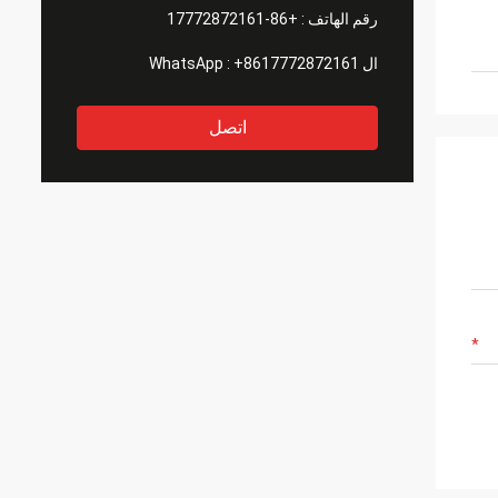
رقم الهاتف :
+86-17772872161
ال WhatsApp :
+8617772872161
اتصل