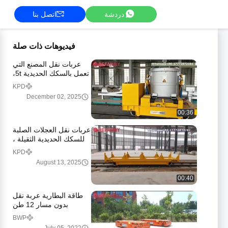
دردشة
اتصل بنا
فيديوهات ذات صلة
عربات نقل المصنع التي
تعمل بالسكك الحديدية 5t،
مركبة نقل المواد
KPD
الكهربائية الاحترافية
December 02, 2025
00:36
عربات نقل العجلات الصلبة
للسكك الحديدية الثقيلة ،
خدمة البيع المقدمة عربات
KPD
نقل كهربائية
August 13, 2025
00:40
طاقة البطارية عربة نقل
بدون مسار 12 طن
BWP