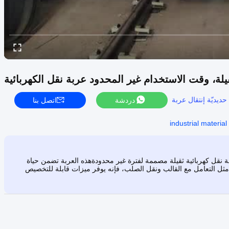
لة، وقت الاستخدام غير المحدود عربة نقل الكهربائية
حديديّة إنتقال عربة
دردشة
اتصل بنا
industrial material
قل السكك الحديدية منخفضة الجهد التي تبلغ 10 طن عربة نقل كهربائية ثقيلة مصممة لفترة غير محدودةهذه العربة تضمن حياة
مثل التعامل مع القالب ونقل الصلب، فإنه يوفر ميزات قابلة للتخصيص