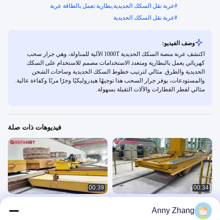
#
عربة نقل السكك الحديدية,بطارية تعمل بالطاقة عربة
#
عربة نقل السكك الحديدية
وصف الفيديو:
اكتشف عربة منصة السكك الحديدية 1000T الآلية للمناولة، وهي جرار سحب
كهربائي يعمل بالبطارية ومتعدد الاستخدامات مصمم للاستخدام على السكك
الحديدية والطرق. مثالي لترتيب خطوط السكك الحديدية وساحات الشحن
والمستودعات، يوفر جرار السحب هذا توجيهًا هيدروليكيًا وجرًا مرنًا وكفاءة عالية.
مثالي لقطر القطارات والآلات الثقيلة بسهولة.
فيديوهات ذات صلة
00:39
00:34
مركبة إرساء ونقل متعددة الوظائف، عربة
عربة نقل السكك الحديدية لفرن التلدين،
Anny Zhang
نقل كهربائية ذات حمولة ثقيلة
عربة قرص دوار للالتحام والدوران المرن