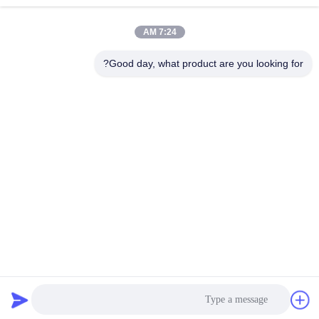
Custom
Custom
November 18, 2025
January 19, 2026
7:24 AM
Good day, what product are you looking for?
00:45
00:39
عربة نقل قضبان السكك الحديدية للخدمة
طاقة البطارية عربة نقل بدون مسار 12
الشاقة، عربات نقل AGV ذكية
طن
BWP
Custom
July 05, 2022
July 12, 2025
00:48
00:49
عربات نقل السكك الحديدية التي تعمل
عربة نقل السكك الحديدية التي تعمل
بالبطارية
بمحرك 30T
KPJ
KPX
July 18, 2022
July 08, 2022