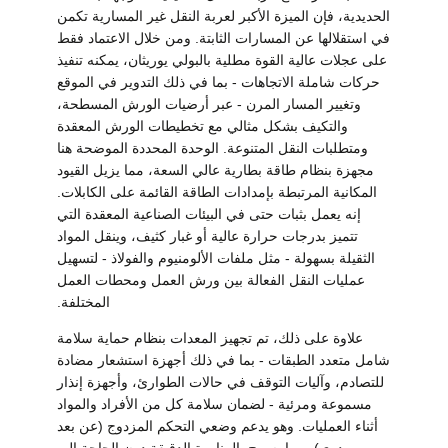
PRIVACY
الحديدية، فإن الميزة الأكبر لعربة النقل غير المسارية تكمن
في استقلالها عن المسارات الثابتة. ومن خلال الاعتماد فقط
POLICY
على عجلات عالية القوة مطلية بالبولي يوريثان، يمكنه تنفيذ
حركات شاملة الاتجاهات - بما في ذلك التدوير في الموقع
وتغيير المسار المرن - عبر أرضيات الورش المسطحة،
والتكيف بشكل مثالي مع تخطيطات الورش المعقدة
ومتطلبات النقل المتنوعة. الوحدة المحددة الموضحة هنا
مجهزة بنظام طاقة بطارية عالي السعة، مما يزيل القيود
المكانية المرتبطة بإمدادات الطاقة القائمة على الكابلات.
إنه يعمل بثبات حتى في البيئات الصناعية المعقدة التي
تتميز بدرجات حرارة عالية أو غبار كثيف، وينقل المواد
الثقيلة بسهولة - مثل ملفات الألومنيوم والفولاذ - لتسهيل
عمليات النقل الفعالة بين ورش العمل ومحطات العمل
المختلفة.
علاوة على ذلك، تم تجهيز المعدات بنظام حماية سلامة
شامل متعدد الطبقات - بما في ذلك أجهزة استشعار مضادة
للتصادم، وآليات التوقف في حالات الطوارئ، وأجهزة إنذار
مسموعة ومرئية - لضمان سلامة كل من الأفراد والمواد
أثناء العمليات. وهو يدعم وضعي التحكم المزدوج (عن بعد
ويدوي)، مما يسمح بالمناورة الدقيقة دون الحاجة إلى