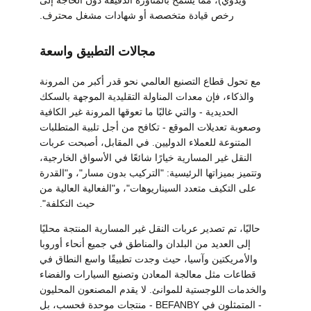
رخص قيادة متخصصة أو شهادات مشغل محترف.
مجالات التطبيق واسعة
مع تحول قطاع التصنيع العالمي نحو قدر أكبر من المرونة
والذكاء، فإن معدات المناولة التقليدية الموجهة بالسكك
الحديدية - والتي غالبًا ما تعوقها المرونة غير الكافية
وصعوبة تعديلات الموقع - تكافح من أجل تلبية المتطلبات
المتنوعة للعملاء الدوليين. في المقابل، أصبحت عربات
النقل غير المسارية خيارًا شائعًا في الأسواق الخارجية،
وتتميز بميزاتها الرئيسية: "التركيب بدون مسار"، و"القدرة
على التكيف متعدد السيناريوهات"، و"الفعالية العالية من
حيث التكلفة".
حاليًا، تم تصدير عربات النقل غير المسارية المنتجة محليًا
إلى العديد من البلدان والمناطق في جميع أنحاء أوروبا
والأمريكتين وآسيا، حيث وجدت تطبيقًا واسع النطاق في
قطاعات مثل معالجة المعادن وتصنيع السيارات والفضاء
والخدمات اللوجستية للموانئ. لا يقدم المصنعون المحليون
- المتمثلون في BEFANBY - منتجات موحدة فحسب، بل