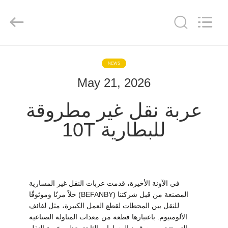
Hundred
Percent
Electrical
and
Mechanical
Co.,Ltd.
All
Rights
مسكن
Reserved.
NEWS
May 21, 2026
منتجات
عربة نقل غير مطروقة
معلومات
للبطارية 10T
عنا
جولة
في
في الآونة الأخيرة، قدمت عربات النقل غير المسارية
المصنعة من قبل شركتنا (BEFANBY) حلاً مرنًا وموثوقًا
المعمل
للنقل بين المحطات لقطع العمل الكبيرة، مثل لفائف
الألومنيوم. باعتبارها قطعة من معدات المناولة الصناعية
التي تتحرر من قيود المسارات الثابتة، تظهر عربة النقل