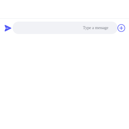
Photo
Video Call
Audio Call