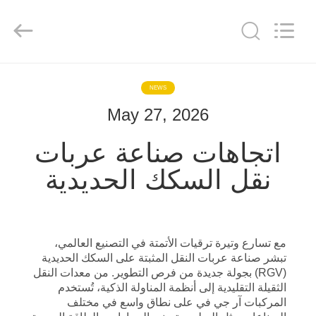
Hundred
Percent
Electrical
and
Mechanical
Co.,Ltd.
All
Rights
مسكن
Reserved.
NEWS
May 27, 2026
منتجات
اتجاهات صناعة عربات
معلومات
نقل السكك الحديدية
عنا
جولة
مع تسارع وتيرة ترقيات الأتمتة في التصنيع العالمي،
في
تبشر صناعة عربات النقل المثبتة على السكك الحديدية
(RGV) بجولة جديدة من فرص التطوير. من معدات النقل
المعمل
الثقيلة التقليدية إلى أنظمة المناولة الذكية، تُستخدم
المركبات آر جي في على نطاق واسع في مختلف