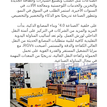
الصناعات مثل الصلب وتصنيع السيارات والطاقة الجديدة
مراقبة
والتخزين والخدمات اللوجستية ومعالجة الآلات. في
الجودة
السنوات الأخيرة، استمر الطلب في السوق في النمو،
وتتطور الصناعة تدريجيًا نحو الذكاء والتخضير والتخصيص.
على خلفية "الصناعة 4.0" وبناء المصانع الذكية، بدأت
اتصل
المزيد والمزيد من الشركات في التركيز على أتمتة النقل
بنا
الداخلي لورش العمل. ولم تعد أساليب المناولة اليدوية
التقليدية كافية لتلبية متطلبات المصانع الحديثة من النقل
العالي الكفاءة والدقة والمستمر. أصبحت RGVs، مع
أخبار
مزايا التشغيل المستقر والقدرة القوية على تحمل
الحمولة وكفاءة النقل العالية، تدريجيًا من المعدات المهمة
في مجال المناولة الصناعية.
اطلب
اقتباس
خريطة
الموقع