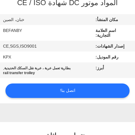
المواد موتور DC شهادة CE / ISO
مراقبة
الجودة
مكان المنشأ:
خنان، الصين
اسم العلامة
BEFANBY
اتصل
التجارية:
بنا
إصدار الشهادات:
CE,SGS,ISO9001
رقم الموديل:
KPX
أخبار
أبرز:
,
بطارية تعمل عربة ، عربة نقل السكك الحديدية
rail transfer trolley
اطلب
اتصل بنا!
اقتباس
خريطة
الموقع