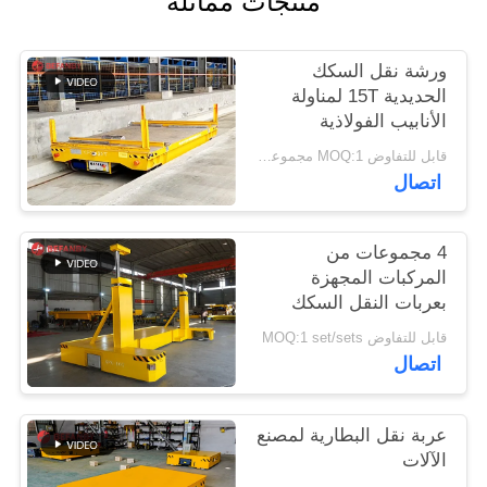
منتجات مماثلة
PRIVACY
POLICY
ورشة نقل السكك
الحديدية 15T لمناولة
الأنابيب الفولاذية
قابل للتفاوض MOQ:1 مجموعة / مجموعات
اتصال
4 مجموعات من
المركبات المجهزة
بعربات النقل السكك
الحديدية المخصصة اليد
قابل للتفاوض MOQ:1 set/sets
العلوي التحكم عن بعد
اتصال
عربة نقل البطارية لمصنع
الآلات