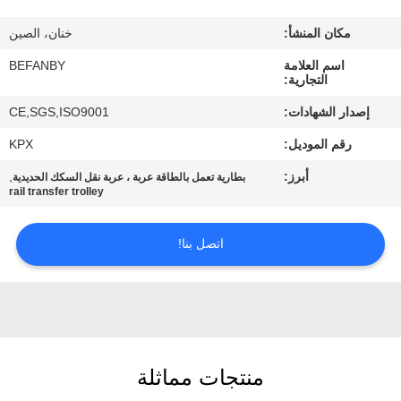
مراقبة
مكان المنشأ:
خنان، الصين
الجودة
اسم العلامة
BEFANBY
التجارية:
اتصل
إصدار الشهادات:
CE,SGS,ISO9001
بنا
رقم الموديل:
KPX
أبرز:
,
بطارية تعمل بالطاقة عربة ، عربة نقل السكك الحديدية
أخبار
rail transfer trolley
اطلب
اتصل بنا!
اقتباس
خريطة
الموقع
منتجات مماثلة