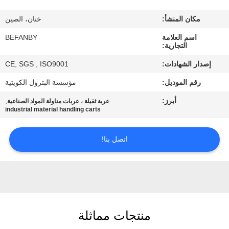
مراقبة
مكان المنشأ:
خنان، الصين
الجودة
اسم العلامة
BEFANBY
التجارية:
اتصل
إصدار الشهادات:
CE, SGS , ISO9001
بنا
رقم الموديل:
مؤسسة البترول الكويتية
أبرز:
,
عربة ثقيلة ، عربات مناولة المواد الصناعية
أخبار
industrial material handling carts
اطلب
اتصل بنا!
اقتباس
خريطة
الموقع
منتجات مماثلة