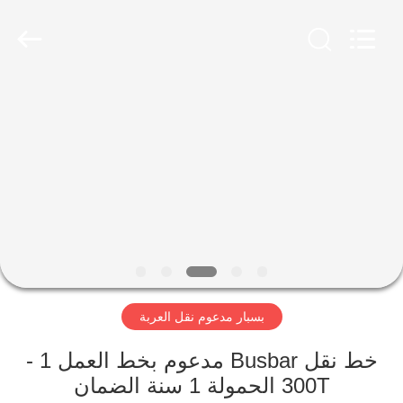
Hundred
Percent
Electrical
and
Mechanical
Co.,Ltd.
All
Rights
مسكن
Reserved.
منتجات
معلومات
عنا
جولة
بسبار مدعوم نقل العربة
في
المعمل
خط نقل Busbar مدعوم بخط العمل 1 -
300T الحمولة 1 سنة الضمان