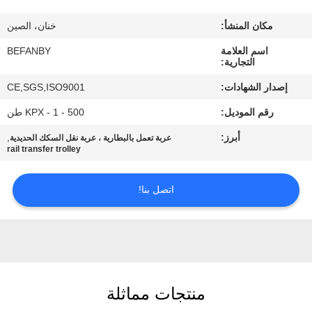
مراقبة
مكان المنشأ:
خنان، الصين
الجودة
اسم العلامة
BEFANBY
التجارية:
اتصل
إصدار الشهادات:
CE,SGS,ISO9001
بنا
رقم الموديل:
KPX - 1 - 500 طن
أبرز:
,
عربة تعمل بالبطارية ، عربة نقل السكك الحديدية
أخبار
rail transfer trolley
اطلب
اتصل بنا!
اقتباس
خريطة
الموقع
منتجات مماثلة