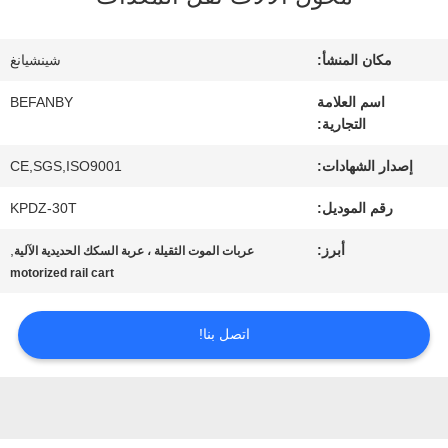
المعمل
مكان المنشأ:
شينشيانغ
مراقبة
اسم العلامة
BEFANBY
التجارية:
الجودة
إصدار الشهادات:
CE,SGS,ISO9001
رقم الموديل:
KPDZ-30T
اتصل
أبرز:
,
عربات الموت الثقيلة ، عربة السكك الحديدية الآلية
بنا
motorized rail cart
أخبار
اتصل بنا!
اطلب