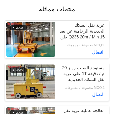
اقتباس
منتجات مماثلة
خريطة
عربة نقل السكك
الحديدية الرخامية عن بعد
الموقع
Q235 20m / Min 15 طن
MOQ:1 مجموعة / مجموعات
PRIVACY
اتصال
POLICY
مستودع الصلب رولز 20
م / دقيقة 1T على عربة
نقل السكك الحديدية
MOQ:1 مجموعة / مجموعات
اتصال
معالجة عملية عربة نقل