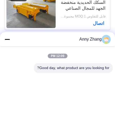
السكك الحديدية منخفضة
الجهد للمجال الصناعي
قابل للتفاوض MOQ:1 مجموعة / مجموعات
اتصال
Anny Zhang
فئات شعبية
جميع
12:09 PM
عربة نقل البطارية
عربة نقل بدون تعقيد
Good day, what product are you looking for?
سكّة حديديّة إنتقال
مركبة موجهة
عربة
أوتوماتيكية AGV
عجلات ميكانوم
يجهّز إنتقال حامل
الصناعية
متحرّك