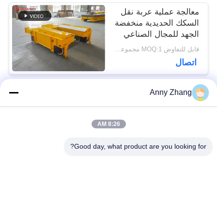
معالجة عملية عربة نقل
السكك الحديدية منخفضة
الجهد للمجال الصناعي
قابل للتفاوض MOQ:1 مجموعة / مجموعات
اتصال
Anny Zhang
فئات شعبية
جميع
8:26 AM
عربة نقل البطارية
عربة نقل بدون تعقيد
Good day, what product are you looking for?
سكّة حديديّة إنتقال
مركبة موجهة
عربة
أوتوماتيكية AGV
عجلات ميكانوم
يجهّز إنتقال حامل