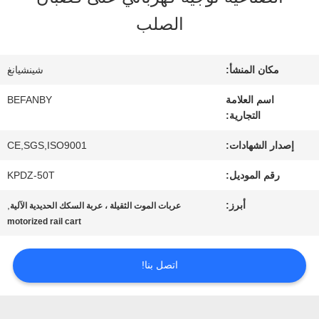
المعمل
الصلب
مراقبة
مكان المنشأ:
شينشيانغ
الجودة
اسم العلامة
BEFANBY
التجارية:
إصدار الشهادات:
CE,SGS,ISO9001
اتصل
رقم الموديل:
KPDZ-50T
بنا
أبرز:
,
عربات الموت الثقيلة ، عربة السكك الحديدية الآلية
motorized rail cart
أخبار
اتصل بنا!
اطلب