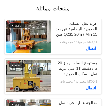
اقتباس
منتجات مماثلة
خريطة
عربة نقل السكك
الحديدية الرخامية عن بعد
الموقع
Q235 20m / Min 15 طن
MOQ:1 مجموعة / مجموعات
PRIVACY
اتصال
POLICY
مستودع الصلب رولز 20
م / دقيقة 1T على عربة
نقل السكك الحديدية
MOQ:1 مجموعة / مجموعات
اتصال
معالجة عملية عربة نقل