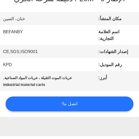
المعمل
مكان المنشأ:
خنان، الصين
مراقبة
اسم العلامة
BEFANBY
التجارية:
الجودة
إصدار الشهادات:
CE,SGS,ISO9001
رقم الموديل:
KPD
اتصل
أبرز:
,
عربات الموت الثقيلة ، عربات المواد الصناعية
بنا
industrial material carts
أخبار
اتصل بنا!
اطلب