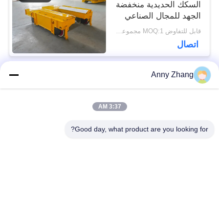
السكك الحديدية منخفضة
الجهد للمجال الصناعي
قابل للتفاوض MOQ:1 مجموعة / مجموعات
اتصال
Anny Zhang
فئات شعبية
جميع
3:37 AM
عربة نقل البطارية
عربة نقل بدون تعقيد
Good day, what product are you looking for?
سكّة حديديّة إنتقال
مركبة موجهة
عربة
أوتوماتيكية AGV
عجلات ميكانوم
يجهّز إنتقال حامل
الصناعية
متحرّك