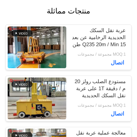
اقتباس
منتجات مماثلة
خريطة
عربة نقل السكك
الحديدية الرخامية عن بعد
الموقع
Q235 20m / Min 15 طن
MOQ:1 مجموعة / مجموعات
PRIVACY
اتصال
POLICY
مستودع الصلب رولز 20
م / دقيقة 1T على عربة
نقل السكك الحديدية
MOQ:1 مجموعة / مجموعات
اتصال
معالجة عملية عربة نقل