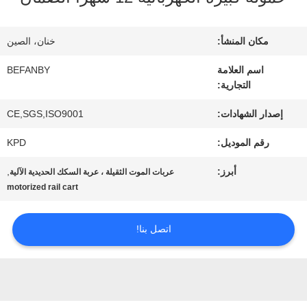
المعمل
مكان المنشأ:
خنان، الصين
مراقبة
اسم العلامة
BEFANBY
التجارية:
الجودة
إصدار الشهادات:
CE,SGS,ISO9001
رقم الموديل:
KPD
اتصل
أبرز:
,
عربات الموت الثقيلة ، عربة السكك الحديدية الآلية
بنا
motorized rail cart
أخبار
اتصل بنا!
اطلب