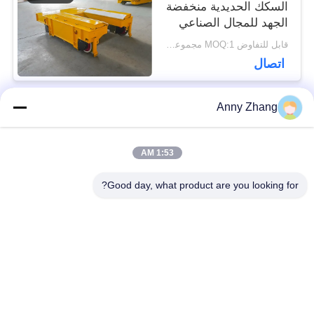
السكك الحديدية منخفضة
الجهد للمجال الصناعي
قابل للتفاوض MOQ:1 مجموعة / مجموعات
اتصال
Anny Zhang
فئات شعبية
جميع
1:53 AM
عربة نقل البطارية
عربة نقل بدون تعقيد
Good day, what product are you looking for?
سكّة حديديّة إنتقال
مركبة موجهة
عربة
أوتوماتيكية AGV
عجلات ميكانوم
يجهّز إنتقال حامل
الصناعية
متحرّك