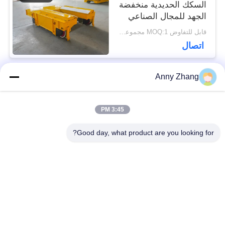
السكك الحديدية منخفضة
الجهد للمجال الصناعي
قابل للتفاوض MOQ:1 مجموعة / مجموعات
اتصال
Anny Zhang
فئات شعبية
جميع
3:45 PM
عربة نقل البطارية
عربة نقل بدون تعقيد
Good day, what product are you looking for?
سكّة حديديّة إنتقال
مركبة موجهة
عربة
أوتوماتيكية AGV
عجلات ميكانوم
يجهّز إنتقال حامل
الصناعية
متحرّك