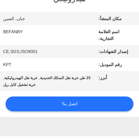
المعمل
مكان المنشأ:
خنان، الصين
مراقبة
اسم العلامة
BEFANBY
التجارية:
الجودة
إصدار الشهادات:
CE,SGS,ISO9001
رقم الموديل:
KPT
اتصل
أبرز:
,
,
25 طن عربة نقل السكك الحديدية
عربة نقل الهيدروليكية
بنا
عربة تشغيل كابل ريل
أخبار
اتصل بنا!
اطلب