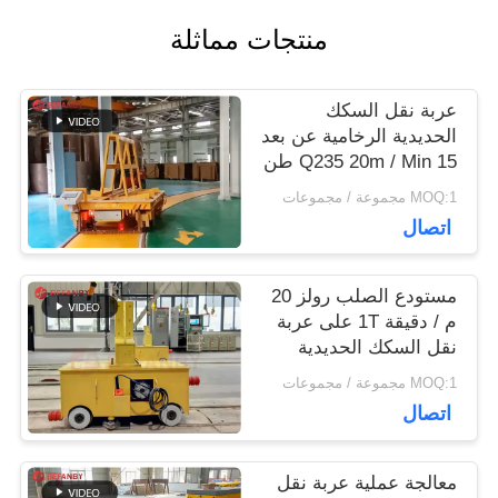
اقتباس
منتجات مماثلة
خريطة
عربة نقل السكك
الحديدية الرخامية عن بعد
الموقع
Q235 20m / Min 15 طن
MOQ:1 مجموعة / مجموعات
PRIVACY
اتصال
POLICY
مستودع الصلب رولز 20
م / دقيقة 1T على عربة
نقل السكك الحديدية
MOQ:1 مجموعة / مجموعات
اتصال
معالجة عملية عربة نقل